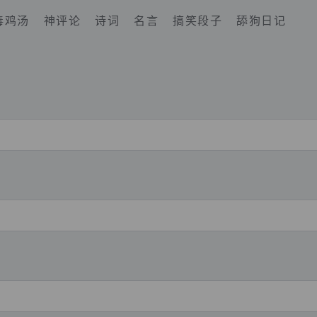
毒鸡汤
神评论
诗词
名言
搞笑段子
舔狗日记