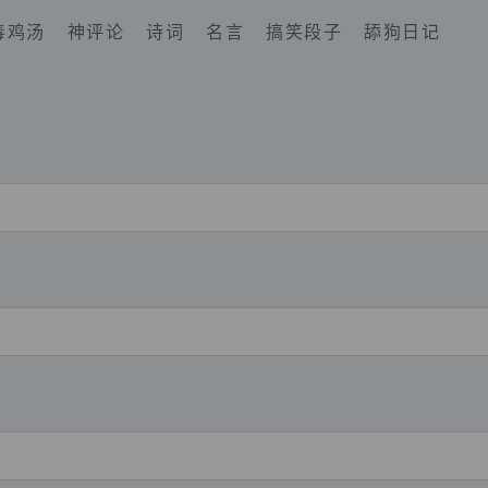
毒鸡汤
神评论
诗词
名言
搞笑段子
舔狗日记