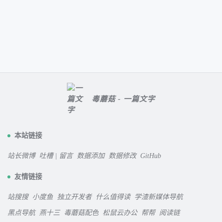
毒蘑菇 - 一篇文字
本站链接
站长微博
吐槽 | 留言
数据添加
数据修改
GitHub
友情链接
站搜搜
小度鱼
独立开发者
什么值得读
学渣新媒体导航
黑点导航
燕十三
毒蘑菇配色
松鼠云办公
帮帮
阅读链