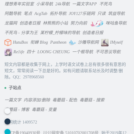
理想青年实验室
小呆导航
24k导航
一篇文字APP
不死鸟
阿酷导航
笔点
AcgTab
拓扑导航
JOY127乐链网
只读
筑益导航
龙猫网
创造者日报
林熊熊的小站
努力向前
咪咕鱼导航
不死鸟 - 分享为王
某柠檬_柠檬味的导航
创造者日报
HutuBox
衔蝉 Blog
Pantheon
沙雕导航网
IMyself
Re1ife
四十
LOONG CHEUNG
一个框导航
不可思议导航
短文内容都是收集于网上，上学时语文试卷上总有很多很有意思的
短文，常常阅读一下总是好的。如有问题请联系站长及时调整/删
除。QQ：2978968560
子站点
一篇文字
内容添加/删除
毒蘑菇 - 配色
毒蘑菇 - 搜索
毒蘑菇 - 博客
毒蘑菇 - 变量
访问统计 1409572
蜀ICP备19040930号
川公网安备 51010702001708号
始于2019年12