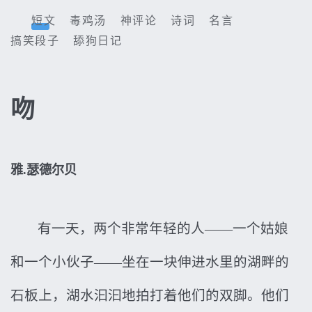
短文
毒鸡汤
神评论
诗词
名言
搞笑段子
舔狗日记
吻
雅.瑟德尔贝
有一天，两个非常年轻的人——一个姑娘
和一个小伙子——坐在一块伸进水里的湖畔的
石板上，湖水汩汩地拍打着他们的双脚。他们