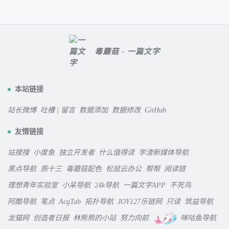
毒蘑菇 - 一篇文字
本站链接
站长微博
吐槽 | 留言
数据添加
数据修改
GitHub
友情链接
站搜搜
小度鱼
独立开发者
什么值得读
学渣新媒体导航
黑点导航
燕十三
毒蘑菇配色
松鼠云办公
帮帮
阅读链
理想青年实验室
小呆导航
24k导航
一篇文字APP
不死鸟
阿酷导航
笔点
AcgTab
拓扑导航
JOY127乐链网
只读
筑益导航
龙猫网
创造者日报
林熊熊的小站
努力向前
咪咕鱼导航