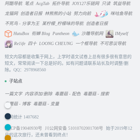
阿酷导航
笔点
AcgTab
拓扑导航
JOY127乐链网
只读
筑益导航
龙猫网
创造者日报
林熊熊的小站
努力向前
咪咕鱼导航
不死鸟 - 分享为王
某柠檬_柠檬味的导航
创造者日报
HutuBox
衔蝉 Blog
Pantheon
沙雕导航网
IMyself
Re1ife
四十
LOONG CHEUNG
一个框导航
不可思议导航
短文内容都是收集于网上，上学时语文试卷上总有很多很有意思的
短文，常常阅读一下总是好的。如有问题请联系站长及时调整/删
除。QQ：2978968560
子站点
一篇文字
内容添加/删除
毒蘑菇 - 配色
毒蘑菇 - 搜索
毒蘑菇 - 博客
毒蘑菇 - 变量
访问统计 1407682
蜀ICP备19040930号
川公网安备 51010702001708号
始于2019年12
月的这次旅行，还未曾看到终点！