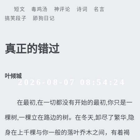
短文
毒鸡汤
神评论
诗词
名言
搞笑段子
舔狗日记
真正的错过
叶倾城
2026-08-07 08:54:24
在最初,在一切都没有开始的最初,你只是一
棵树,一棵立在路边的树。在冬天,卸尽了繁华,隐
身在上千棵与你一般的落叶乔木之间，有着褐