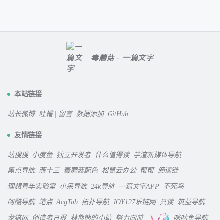
毒蘑菇 - 一篇文字
本站链接
站长微博
吐槽 | 留言
数据添加
GitHub
友情链接
站搜搜
小度鱼
独立开发者
什么值得读
学渣新媒体导航
黑点导航
燕十三
毒蘑菇配色
松鼠云办公
帮帮
阅读链
理想青年实验室
小呆导航
24k导航
一篇文字APP
不死鸟
阿酷导航
笔点
AcgTab
拓扑导航
JOY127乐链网
只读
筑益导航
龙猫网
创造者日报
林熊熊的小站
努力向前
咪咕鱼导航