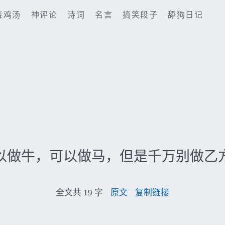
毒鸡汤
神评论
诗词
名言
搞笑段子
舔狗日记
以做牛，可以做马，但是千万别做乙
全文共 19 字
原文
复制链接