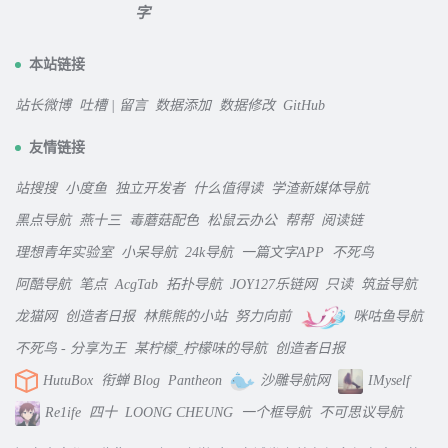
本站链接
站长微博
吐槽 | 留言
数据添加
数据修改
GitHub
友情链接
站搜搜
小度鱼
独立开发者
什么值得读
学渣新媒体导航
黑点导航
燕十三
毒蘑菇配色
松鼠云办公
帮帮
阅读链
理想青年实验室
小呆导航
24k导航
一篇文字APP
不死鸟
阿酷导航
笔点
AcgTab
拓扑导航
JOY127乐链网
只读
筑益导航
龙猫网
创造者日报
林熊熊的小站
努力向前
咪咕鱼导航
不死鸟 - 分享为王
某柠檬_柠檬味的导航
创造者日报
HutuBox
衔蝉 Blog
Pantheon
沙雕导航网
IMyself
Re1ife
四十
LOONG CHEUNG
一个框导航
不可思议导航