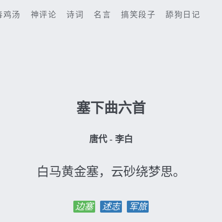
毒鸡汤
神评论
诗词
名言
搞笑段子
舔狗日记
塞下曲六首
唐代 - 李白
白马黄金塞，云砂绕梦思。
边塞
述志
军旅